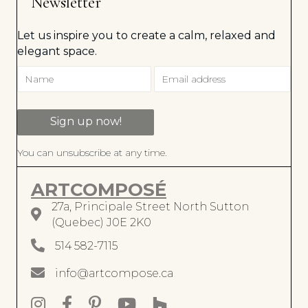
Newsletter
Let us inspire you to create a calm, relaxed and
elegant space.
Sign up now!
You can unsubscribe at any time.
ARTCOMPOSÉ
27a, Principale Street North Sutton
27a, rue Principale Nord, Sutton J0E 2K0
(Quebec) J0E 2K0
514 582-7115
514 582-7115
info@artcompose.ca
info@artcompose.ca
Instagram artcomposé intérieurs
Facebook artcomposé intérieurs
Pinterest artcomposé intérieurs
Chaine Youtube ArtComposé
ArtComposé sur Houzz