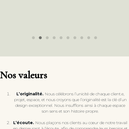
Testimonial Slide 1
Testimonial Slide 2
Testimonial Slide 3
Testimonial Slide 4
Testimonial Slide 5
Testimonial Slide 6
Testimonial Slide 7
Testimonial Slide 8
Testimonial Slide 9
Testimonial Slide 10
Nos valeurs
L’originalité.
Nous célébrons l’unicité de chaque client.e,
projet, espace, et nous croyons que l’originalité est la clé d’un
design exceptionnel. Nous insufflons ainsi à chaque espace
son sens et son histoire propre.
L’écoute.
Nous plaçons nos clients au cœur de notre travail
en demeurant à l’écoute, afin de comprendre leurs besoins et