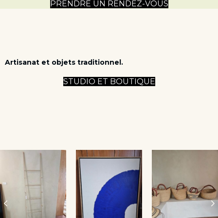
PRENDRE UN RENDEZ-VOUS
Artisanat et objets traditionnel.
STUDIO ET BOUTIQUE
Previous
N